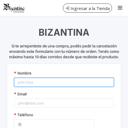
Nos dedicamos al diseño, fabricación y venta de pisos,
Ingresar a la Tienda
revestimientos y bachas de marmol y vidrio .
CÓMO COMPRAR
BIZANTINA
DISTRIBUIDORES & OBRAS
Si te arrepentiste de una compra, podés pedir la cancelación
enviando este formulario con tu número de orden. Tenés como
SOLICITAR CUENTA
máximo hasta 10 días corridos desde que recibiste el producto.
CONTACTO
*
Nombre
*
Email
*
Teléfono