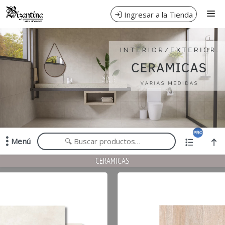
Nos dedicamos al diseño, fabricación y venta de pisos,
Ingresar a la Tienda
revestimientos y bachas de marmol y vidrio .
CÓMO COMPRAR
DISTRIBUIDORES & OBRAS
SOLICITAR CUENTA
CONTACTO
Menú
Nos dedicamos al diseño, fabricación y venta de pisos, revestimientos y
CERAMICAS
bachas de marmol y vidrio .